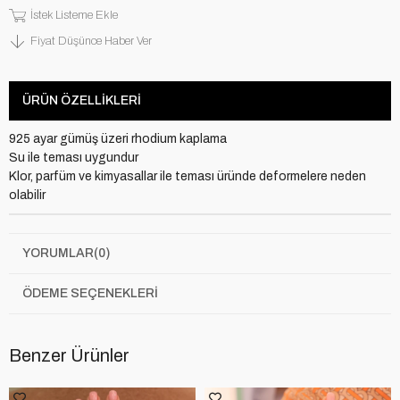
İstek Listeme Ekle
Fiyat Düşünce Haber Ver
ÜRÜN ÖZELLIKLERI
925 ayar gümüş üzeri rhodium kaplama
Su ile teması uygundur
Klor, parfüm ve kimyasallar ile teması üründe deformelere neden
olabilir
YORUMLAR
(0)
ÖDEME SEÇENEKLERI
Benzer Ürünler