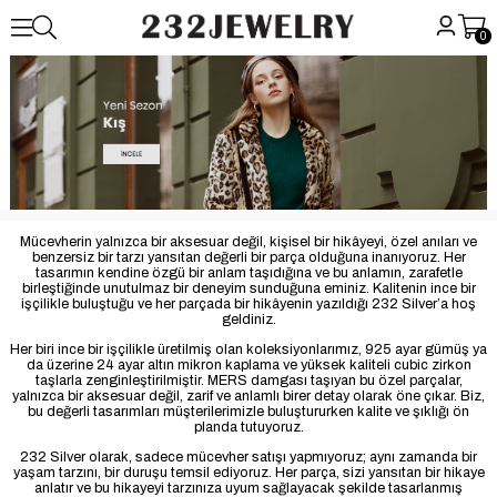
0
Mücevherin yalnızca bir aksesuar değil, kişisel bir hikâyeyi, özel anıları ve
benzersiz bir tarzı yansıtan değerli bir parça olduğuna inanıyoruz. Her
tasarımın kendine özgü bir anlam taşıdığına ve bu anlamın, zarafetle
birleştiğinde unutulmaz bir deneyim sunduğuna eminiz. Kalitenin ince bir
işçilikle buluştuğu ve her parçada bir hikâyenin yazıldığı 232 Silver’a hoş
geldiniz.
Her biri ince bir işçilikle üretilmiş olan koleksiyonlarımız, 925 ayar gümüş ya
da üzerine 24 ayar altın mikron kaplama ve yüksek kaliteli cubic zirkon
taşlarla zenginleştirilmiştir. MERS damgası taşıyan bu özel parçalar,
yalnızca bir aksesuar değil, zarif ve anlamlı birer detay olarak öne çıkar. Biz,
bu değerli tasarımları müşterilerimizle buluştururken kalite ve şıklığı ön
planda tutuyoruz.
232 Silver olarak, sadece mücevher satışı yapmıyoruz; aynı zamanda bir
yaşam tarzını, bir duruşu temsil ediyoruz. Her parça, sizi yansıtan bir hikaye
anlatır ve bu hikayeyi tarzınıza uyum sağlayacak şekilde tasarlanmış