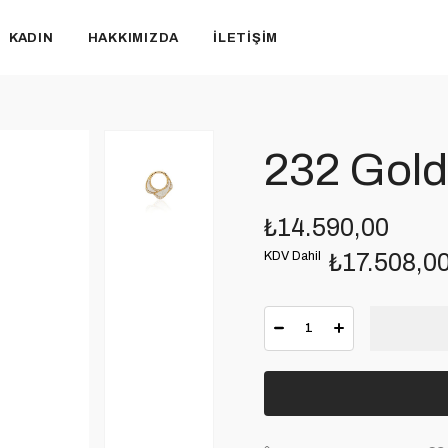
KADIN
HAKKIMIZDA
İLETIŞIM
232 Gold
₺14.590,00
KDV Dahil
₺17.508,0