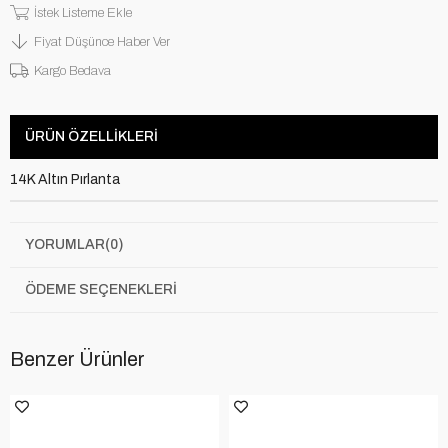
İstek Listeme Ekle
Fiyat Düşünce Haber Ver
Kargo Bedava
ÜRÜN ÖZELLIKLERI
14K Altın Pırlanta
YORUMLAR
(0)
ÖDEME SEÇENEKLERI
Benzer Ürünler