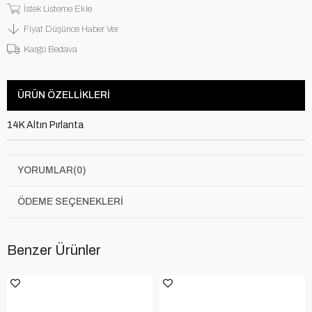
İstek Listeme Ekle
Fiyat Düşünce Haber Ver
Kargo Bedava
ÜRÜN ÖZELLIKLERI
14K Altın Pırlanta
YORUMLAR
(0)
ÖDEME SEÇENEKLERI
Benzer Ürünler