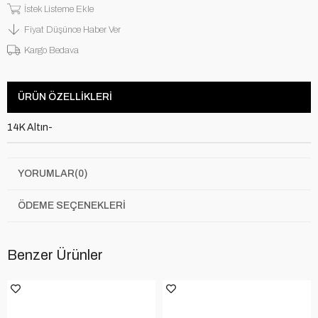
İstek Listeme Ekle
Fiyat Düşünce Haber Ver
Kargo Bedava
ÜRÜN ÖZELLIKLERI
14K Altın-
YORUMLAR
(0)
ÖDEME SEÇENEKLERI
Benzer Ürünler