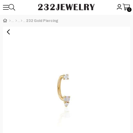
0
232 Gold Piercing