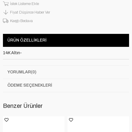
İstek Listeme Ekle
Fiyat Düşünce Haber Ver
Kargo Bedava
ÜRÜN ÖZELLIKLERI
14K Altın-
YORUMLAR
(0)
ÖDEME SEÇENEKLERI
Benzer Ürünler