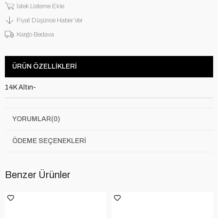
İstek Listeme Ekle
Fiyat Düşünce Haber Ver
Kargo Bedava
ÜRÜN ÖZELLIKLERI
14K Altın-
YORUMLAR
(0)
ÖDEME SEÇENEKLERI
Benzer Ürünler